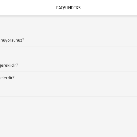
FAQS INDEKS
 sunuyorsunuz?
gereklidir?
nelerdir?