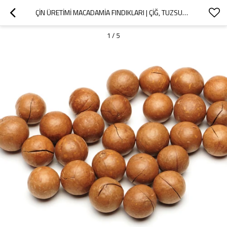
ÇIN ÜRETIMI MACADAMIA FINDIKLARI | ÇIĞ, TUZSUZ, TOPLU PAKET | TOPTAN TEDARIKÇI
1
/
5