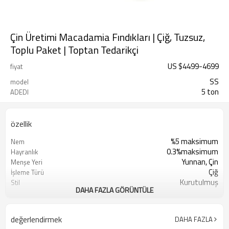
Çin Üretimi Macadamia Fındıkları | Çiğ, Tuzsuz,
Toplu Paket | Toptan Tedarikçi
US $
4499
-
4699
fiyat
SS
model
5 ton
ADEDI
özellik
%5 maksimum
Nem
0.3%maksimum
Hayranlık
Yunnan, Çin
Menşe Yeri
Çiğ
İşleme Türü
Kurutulmuş
Stil
DAHA FAZLA GÖRÜNTÜLE
Sunshine Tarım Ürünleri Ltd. Şti.
Üretici
Kuru Serin Yer
Depolama Türü
Kahverengi
Renk
değerlendirmek
DAHA FAZLA
5 ton
Minimum Sipariş Adedi