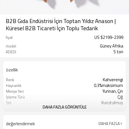
B2B Gıda Endüstrisi İçin Toptan Yıldız Anason |
Küresel B2B Ticareti İçin Toplu Tedarik
US $
2199
-
2399
fiyat
Güney Afrika
model
5 ton
ADEDI
özellik
Kahverengi
Renk
0.3%maksimum
Hayranlık
Yunnan, Çin
Menşe Yeri
Çiğ
İşleme Türü
Kurutulmuş
Stil
DAHA FAZLA GÖRÜNTÜLE
Sunshine Tarım Ürünleri Ltd. Şti.
Üretici
Kuru Serin Yer
Depolama Türü
5 ton
Minimum Sipariş Adedi
değerlendirmek
DAHA FAZLA