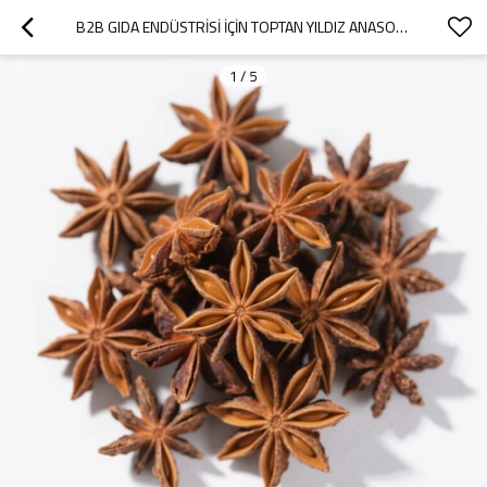
B2B GIDA ENDÜSTRISI İÇIN TOPTAN YILDIZ ANASON | KÜRESEL B2B TICARETI İÇIN TOPLU TEDARIK
1
/
5