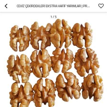
CEVIZ ÇEKIRDEKLERI EKSTRA HAFIF YARIMLAR | PREMIUM KALITE | TOPLU TOPTAN BESLEYICI ATIŞTIRMALIK
1
/
5