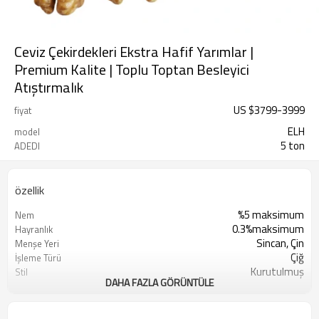
Ceviz Çekirdekleri Ekstra Hafif Yarımlar |
Premium Kalite | Toplu Toptan Besleyici
Atıştırmalık
US $
3799
-
3999
fiyat
ELH
model
5 ton
ADEDI
özellik
%5 maksimum
Nem
0.3%maksimum
Hayranlık
Sincan, Çin
Menşe Yeri
Çiğ
İşleme Türü
Kurutulmuş
Stil
DAHA FAZLA GÖRÜNTÜLE
Sunshine Tarım Ürünleri Ltd. Şti.
Üretici
Kuru Serin Yer
Depolama Türü
Açık Renk
Renk