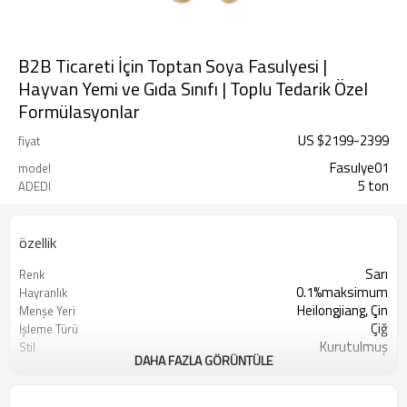
B2B Ticareti İçin Toptan Soya Fasulyesi |
Hayvan Yemi ve Gıda Sınıfı | Toplu Tedarik Özel
Formülasyonlar
US $
2199
-
2399
fiyat
Fasulye01
model
5 ton
ADEDI
özellik
Sarı
Renk
0.1%maksimum
Hayranlık
Heilongjiang, Çin
Menşe Yeri
Çiğ
İşleme Türü
Kurutulmuş
Stil
DAHA FAZLA GÖRÜNTÜLE
Sunshine Tarım Ürünleri Ltd. Şti.
Üretici
Kuru Serin Yer
Depolama Türü
5 ton
Minimum Sipariş Adedi