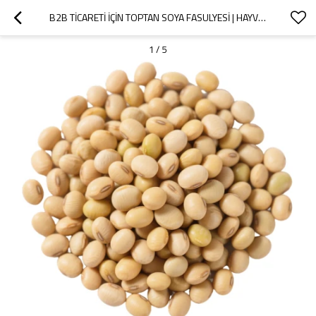
B2B TICARETI İÇIN TOPTAN SOYA FASULYESI | HAYVAN YEMI VE GIDA SINIFI | TOPLU TEDARIK ÖZEL FORMÜLASYONLAR
1
/
5