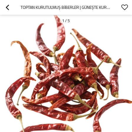
TOPTAN KURUTULMUŞ BIBERLER | GÜNEŞTE KURUTULMUŞ VE GDO'SUZ | GIDA İŞLEME, BAHARATLAMA | TOPLU SATIN ALMA
1
/
5