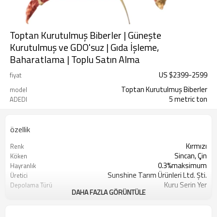
Toptan Kurutulmuş Biberler | Güneşte
Kurutulmuş ve GDO'suz | Gıda İşleme,
Baharatlama | Toplu Satın Alma
US $
2399
-
2599
fiyat
Toptan Kurutulmuş Biberler
model
5 metric ton
ADEDI
özellik
Kırmızı
Renk
Sincan, Çin
Köken
0.3%maksimum
Hayranlık
Sunshine Tarım Ürünleri Ltd. Şti.
Üretici
Kuru Serin Yer
Depolama Türü
DAHA FAZLA GÖRÜNTÜLE
5 ton
Minimum Sipariş Adedi