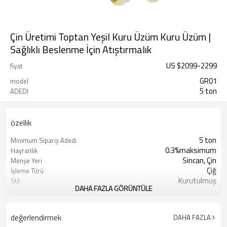
Çin Üretimi Toptan Yeşil Kuru Üzüm Kuru Üzüm |
Sağlıklı Beslenme İçin Atıştırmalık
US $
2099
-
2299
fiyat
GR01
model
5 ton
ADEDI
özellik
5 ton
Minimum Sipariş Adedi
0.3%maksimum
Hayranlık
Sincan, Çin
Menşe Yeri
Çiğ
İşleme Türü
Kurutulmuş
Stil
DAHA FAZLA GÖRÜNTÜLE
Sunshine Tarım Ürünleri Ltd. Şti.
Üretici
Kuru Serin Yer
Depolama Türü
Yeşil
Renk
değerlendirmek
DAHA FAZLA