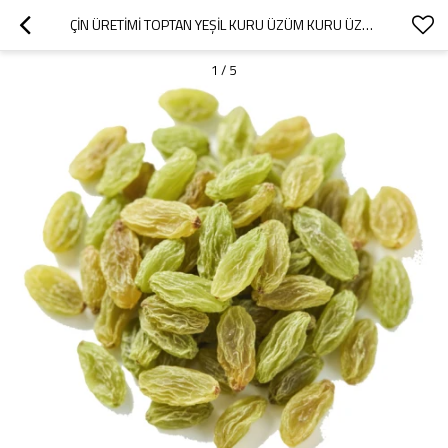
ÇIN ÜRETIMI TOPTAN YEŞIL KURU ÜZÜM KURU ÜZÜM | SAĞLIKLI BESLENME İÇIN ATIŞTIRMALIK
1
/
5