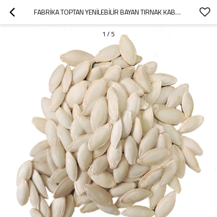
FABRIKA TOPTAN YENILEBILIR BAYAN TIRNAK KABAK TOHUMLARI | YÜKSEK BESIN DEĞERI | B2B TEDARIKÇILERI IÇIN İDEAL
1
/
5