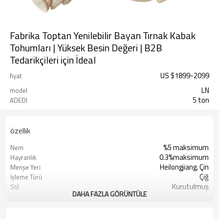
Fabrika Toptan Yenilebilir Bayan Tırnak Kabak
Tohumları | Yüksek Besin Değeri | B2B
Tedarikçileri için İdeal
US $
1899
-
2099
fiyat
LN
model
5 ton
ADEDI
özellik
%5 maksimum
Nem
0.3%maksimum
Hayranlık
Heilongjiang, Çin
Menşe Yeri
Çiğ
İşleme Türü
Kurutulmuş
Stil
DAHA FAZLA GÖRÜNTÜLE
Sunshine Tarım Ürünleri Ltd. Şti.
Üretici
Kuru Serin Yer
Depolama Türü
Beyaz
Renk