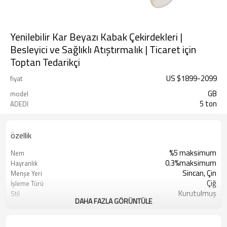
Yenilebilir Kar Beyazı Kabak Çekirdekleri |
Besleyici ve Sağlıklı Atıştırmalık | Ticaret için
Toptan Tedarikçi
US $
1899
-
2099
fiyat
GB
model
5 ton
ADEDI
özellik
%5 maksimum
Nem
0.3%maksimum
Hayranlık
Sincan, Çin
Menşe Yeri
Çiğ
İşleme Türü
Kurutulmuş
Stil
DAHA FAZLA GÖRÜNTÜLE
Sunshine Tarım Ürünleri Ltd. Şti.
Üretici
Kuru Serin Yer
Depolama Türü
Karbeyaz
Renk