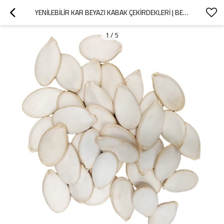
YENILEBILIR KAR BEYAZI KABAK ÇEKIRDEKLERI | BESLEYICI VE SAĞLIKLI ATIŞTIRMALIK | TICARET IÇIN TOPTAN TEDARIKÇI
1
/
5